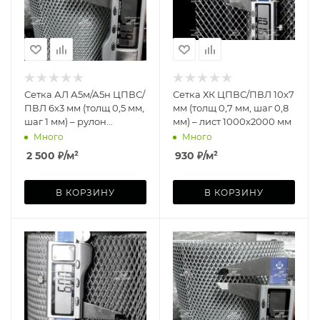
Сетка АЛ А5м/А5н ЦПВС/
Сетка ХК ЦПВС/ПВЛ 10х7
ПВЛ 6х3 мм (толщ 0,5 мм,
мм (толщ 0,7 мм, шаг 0,8
шаг 1 мм) – рулон
мм) – лист 1000х2000 мм
1000х3000 мм
Много
Много
2 500
₽
/м²
930
₽
/м²
В КОРЗИНУ
В КОРЗИНУ