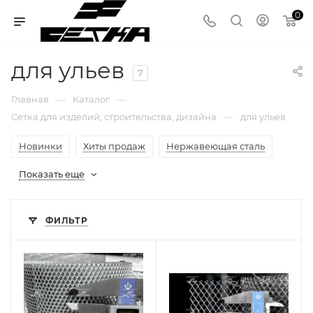
0
для ульев
7
—
—
Главная
Каталог
—
Сетка для изделий, строительства, дизайна
для ульев
Новинки
Хиты продаж
Нержавеющая сталь
Показать еще
ФИЛЬТР