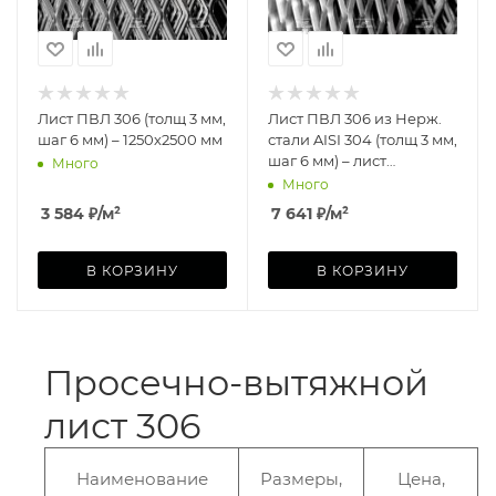
Лист ПВЛ 306 (толщ 3 мм,
Лист ПВЛ 306 из Нерж.
шаг 6 мм) – 1250х2500 мм
стали AISI 304 (толщ 3 мм,
шаг 6 мм) – лист
Много
1250х2500 мм
Много
3 584
₽
/м²
7 641
₽
/м²
В КОРЗИНУ
В КОРЗИНУ
Просечно-вытяжной
лист 306
Наименование
Размеры,
Цена,