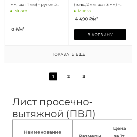
мм, шаг 1 мм) – рулон 5
(толщ 2 мм, шаг 3 мм) –
кв.м
лист 2 кв.м
Много
Много
4 490
₽
/м²
0
₽
/м²
В КОРЗИНУ
ПОКАЗАТЬ ЕЩЕ
1
2
3
Лист просечно-
вытяжной (ПВЛ)
Цена
Наименование
Размеры
за 1т,