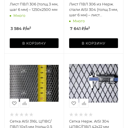
Лист ПВЛ 306 (толщ 3 мм,
Лист ПВЛ 306 из Нерж.
шаг 6 мм) – 1250х2500 мм
стали AISI 304 (толщ 3 мм,
шаг 6 мм) – лист
Много
1250х2500 мм
Много
3 584
₽
/м²
7 641
₽
/м²
В КОРЗИНУ
В КОРЗИНУ
Сетка AISI 316L ЦПВС/
Сетка Нерж. AISI 304
ПВЛ 10х5 мм (толщ 0,5
ЦПВС/ПВЛ 42х22 мм