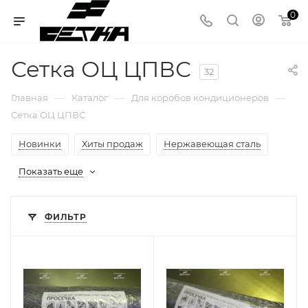
0
Сетка ОЦ ЦПВС
32
—
—
—
Главная
Каталог
Для коробов кондиционеров
Сетка ОЦ ЦПВС
Новинки
Хиты продаж
Нержавеющая сталь
Показать еще
ФИЛЬТР